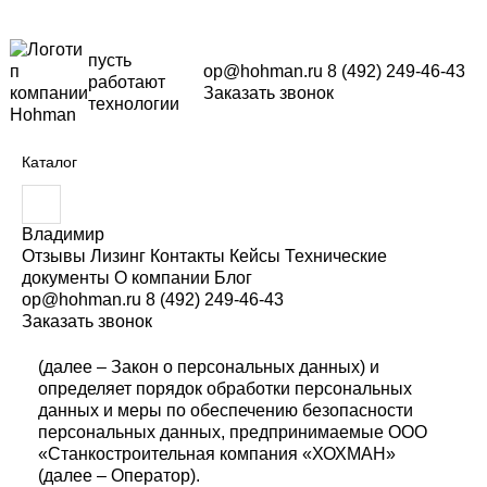
пусть
op@hohman.ru
8 (492) 249-46-43
работают
Заказать звонок
технологии
ПОЛИТИКА В ОТНОШЕНИИ
ОБРАБОТКИ ПЕРСОНАЛЬНЫХ
Каталог
ДАННЫХ
В
в
е
1. ОБЩИЕ ПОЛОЖЕНИЯ
Владимир
д
Отзывы
Лизинг
Контакты
Кейсы
Технические
и
документы
О компании
Блог
Настоящая политика обработки персональных
т
op@hohman.ru
8 (492) 249-46-43
данных составлена в соответствии с
е
Заказать звонок
з
требованиями Федерального закона от
а
27.07.2006. №152-ФЗ «О персональных данных»
п
(далее – Закон о персональных данных) и
р
определяет порядок обработки персональных
о
данных и меры по обеспечению безопасности
с
персональных данных, предпринимаемые ООО
:
«Станкостроительная компания «ХОХМАН»
(далее – Оператор).