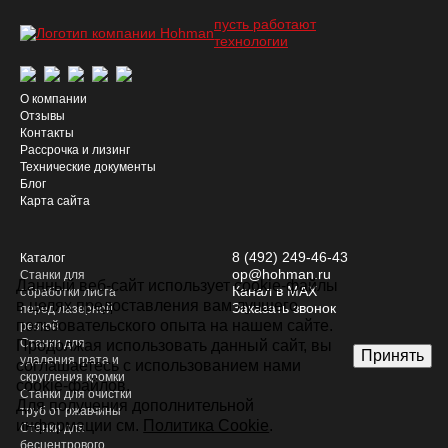
пусть работают
технологии
О компании
Отзывы
Контакты
Рассрочка и лизинг
Технические документы
Блог
Карта сайта
8 (492) 249-46-43
Каталог
op@hohman.ru
Станки для
Данный веб-сайт использует cookie-файлы
Канал в MAX
обработки листа
в целях предоставления вам лучшего
Заказать звонок
перед лазерной
пользовательского опыта на нашем сайте.
резкой
Станки для
Продолжая использовать данный сайт, вы
Принять
удаления грата и
соглашаетесь с использованием нами
скругления кромки
cookie-файлов.
Станки для очистки
Для получения дополнительной
труб от ржавчины
информации см.
Политика Cookie
.
Станки для
бесцентрового